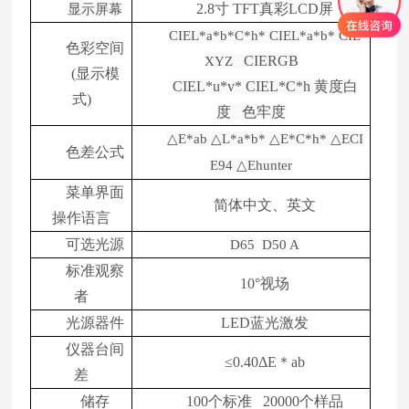
2.8寸 TFT真彩LCD屏
显示屏幕
CIEL*a*b*C*h* CIEL*a*b* CIE
色彩空间
CIERGB
XYZ
(显示模
CIEL*u*v* CIEL*C*h
黄度白
式)
度 色牢度
△
E*ab
△
L*a*b*
△
E*C*h*
△
ECI
色差公式
E94
△
Ehunter
菜单界面
简体中文、英文
操作语言
可选光源
D65 D50 A
标准观察
10°视场
者
光源器件
LED蓝光激发
仪器台间
≤0.40ΔE＊ab
差
储存
100个标准 20000个样品