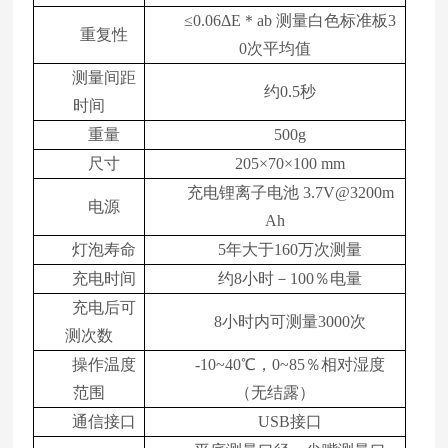
≤0.06ΔE＊ab 测量白色标准板3
重复性
0次平均值
测量间距
约0.5秒
时间
重量
500g
尺寸
205×70×100 mm
充电锂离子电池 3.7V@3200m
电源
Ah
灯泡寿命
5年大于160万次测量
充电时间
约8小时－100％电量
充电后可
8小时内可测量3000次
测次数
操作温度
-10~40℃，0~85％相对湿度
范围
（无结露）
通信接口
USB接口