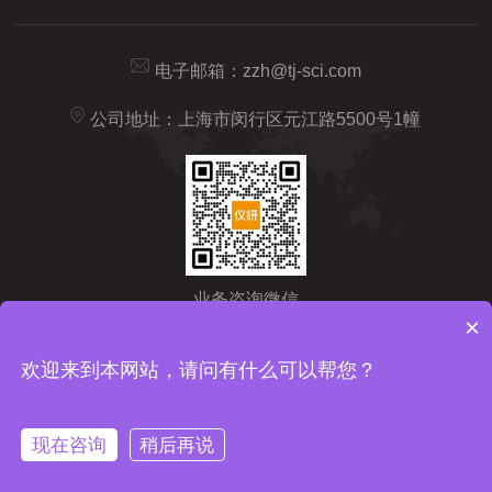
电子邮箱：
zzh@tj-sci.com
公司地址：上海市闵行区元江路5500号1幢
业务咨询微信
×
Copyright © 2026 仪研智造（上海）药检仪器有限公司版权所有
备
欢迎来到本网站，请问有什么可以帮您？
案号：沪ICP备2024092209号-1
sitemap.xml
技术支持：
化工仪
器网
管理登陆
现在咨询
稍后再说