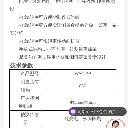
配置CQCS3*端上位机软件，连接PC实现更多功
能
PC
端软件可方便控制仪器终端
PC
端软件更方便实现测量数据的存储、管理、品
管分析
PC
端软件可实现更多功能扩展
手提式结构，小巧方便，让测量更简单
精美的外观，采用传统和潮流双重美学设计
技术参数
产品型号
WSC-3B
测量几何
8°/d
结构
可选择测
Φ8mm/Φ4mm
可以介绍下你们的产品么
量孔径
你们是怎么收费的呢
侦测传感
硅光电二极管阵列
器