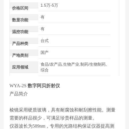
1.5万-5万
价格区间
有
数显功能
有
温控功能
台式
产品种类
国产
产地类别
食品/农产品,生物产业,制药/生物制药,
应用领域
综合
WYA-2S
数字阿贝折射仪
产品简介
棱镜采用硬质玻璃，具有耐腐蚀和耐刮擦性能。测量
需要的样品很少，可满足珍贵样品的测量。
仪器波长为589nm，专用的光路结构保证仪器提高测