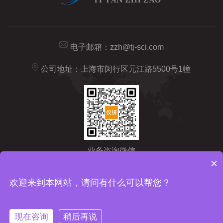
电子邮箱：
zzh@tj-sci.com
公司地址：上海市闵行区元江路5500号1幢
业务咨询微信
×
Copyright © 2026 仪研智造（上海）药检仪器有限公司版权所有
备
欢迎来到本网站，请问有什么可以帮您？
案号：沪ICP备2024092209号-1
sitemap.xml
技术支持：
化工仪
器网
管理登陆
现在咨询
稍后再说