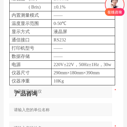
( Brix)
±0.1%
内置测量模式
——
温度显示范围
0-50℃
显示方式
液晶屏
通信接口
RS232
打印机型号
——
数据存储
——
电源
220V±22V，50Hz±1Hz，30w
仪器尺寸
290mm×180mm×390mm
仪器净重
10Kg
产品咨询