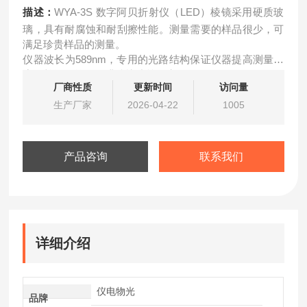
描述：
WYA-3S 数字阿贝折射仪（LED）棱镜采用硬质玻
璃，具有耐腐蚀和耐刮擦性能。测量需要的样品很少，可
满足珍贵样品的测量。
仪器波长为589nm，专用的光路结构保证仪器提高测量精
度，并操作简便，瞄准快速等优点。
厂商性质
更新时间
访问量
采用高精度的温度传感器，使温度测量更加准确，内置流
通池可配置专用的恒温水浴槽，满足在恒定温度下的测
生产厂家
2026-04-22
1005
量。
产品咨询
联系我们
详细介绍
仪电物光
品牌