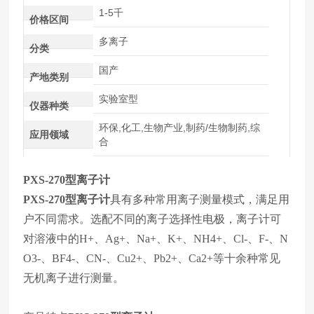
1-5千
价格区间
多离子
分类
国产
产地类别
实验室型
仪器种类
环保,化工,生物产业,制药/生物制药,综
应用领域
合
PXS-270型离子计
PXS-270型离子计
具有多种常用离子测量模式，满足用
户不同需求。选配不同的离子选择性电极，离子计可
对溶液中的H+、Ag+、Na+、K+、NH4+、Cl-、F-、N
O3-、BF4-、CN-、Cu2+、Pb2+、Ca2+等十余种常见
无机离子进行测量。