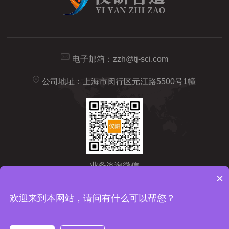
电子邮箱：
zzh@tj-sci.com
公司地址：上海市闵行区元江路5500号1幢
业务咨询微信
×
Copyright © 2026 仪研智造（上海）药检仪器有限公司版权所有
备
欢迎来到本网站，请问有什么可以帮您？
案号：沪ICP备2024092209号-1
sitemap.xml
技术支持：
化工仪
器网
管理登陆