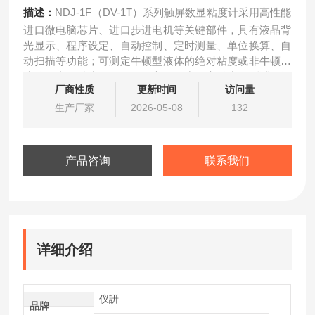
描述：
NDJ-1F（DV-1T）系列触屏数显粘度计采用高性能
进口微电脑芯片、进口步进电机等关键部件，具有液晶背
光显示、程序设定、自动控制、定时测量、单位换算、自
动扫描等功能；可测定牛顿型液体的绝对粘度或非牛顿型
液体的表观粘度。仪器具有高灵敏度、高精度，测试数据
厂商性质
更新时间
访问量
精准可靠，重复性好。
生产厂家
2026-05-08
132
产品咨询
联系我们
详细介绍
仪訮
品牌