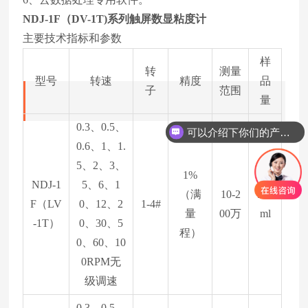
NDJ-1F（DV-1T)系列
触屏数显粘度计
主要技术指标和参数
样
转
测量
型号
转速
精度
品
子
范围
量
0.3、0.5、
可以介绍下你们的产品么
0.6、1、1.
5、2、3、
1%
NDJ-1
5、6、1
（满
10-2
500
F（LV
0、12、2
1-4#
量
00万
ml
-1T）
0、30、5
程）
0、60、10
0RPM无
级调速
0.3、0.5、