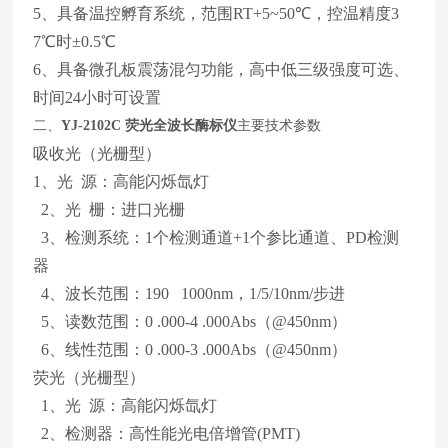
5、具备温控孵育系统，范围RT+5~50℃，控温精度3
7℃时±0.5℃
6、具备微孔板震荡混匀功能，高中低三级强度可选、
时间24小时可设置
二、
YJ-2102C
荧光全波长酶标仪
主要技术参数
吸收光（光栅型）
1、光 源：高能闪烁氙灯
2、光 栅：进口光栅
3、检测系统：1个检测通道+1个参比通道、PD检测
器
4、波长范围：190 1000nm，1/5/10nm/步进
5、读数范围：0 .000-4 .000Abs（@450nm）
6、线性范围：0 .000-3 .000Abs（@450nm）
荧光（光栅型）
1、光 源：高能闪烁氙灯
2、检测器：高性能光电倍增管(PMT)