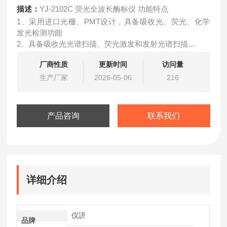
描述：
YJ-2102C 荧光全波长酶标仪 功能特点
1、采用进口光栅、PMT设计，具备吸收光、荧光、化学
发光检测功能
2、具备吸收光光谱扫描、荧光激发和发射光谱扫描
3、单色器波长范围为190~1000nm，1/5/10nm/步进可设
厂商性质
更新时间
访问量
置
4、光源采用进口高能闪烁氙灯，使用寿命长，高达109次
生产厂家
2026-05-06
216
5、具备温控孵育系统，范围RT+5~50℃，控温精度37℃
时±0.5℃
产品咨询
联系我们
详细介绍
仪訮
品牌