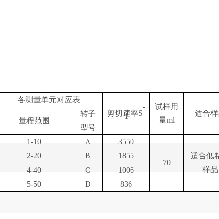
各测量单元对应表
-
试样用
剪切速率S
适合样
转子
1
量ml
量程范围
型号
1-10
A
3550
2-20
B
1855
适合低
70
样品
4-40
C
1006
5-50
D
836