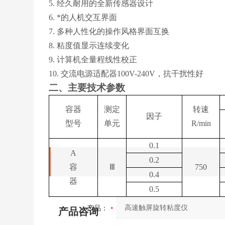
5. 经久耐用的全新传感器设计
6. *的人机交互界面
7. 多种人性化的操作风格界面互换
8. 粘度值显示连续变化
9. 计算机全量程线性校正
10. 交流电源适配器100V-240V，抗干扰性好
二、主要技术参数
容器
测定
转速
因子
型号
单元
R/min
0.1
A
0.2
容
Ⅲ
750
0.4
器
0.5
产品：
产品咨询