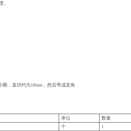
度。
圈，直径约为18mm，然后弯成直角
单位
数量
个
1