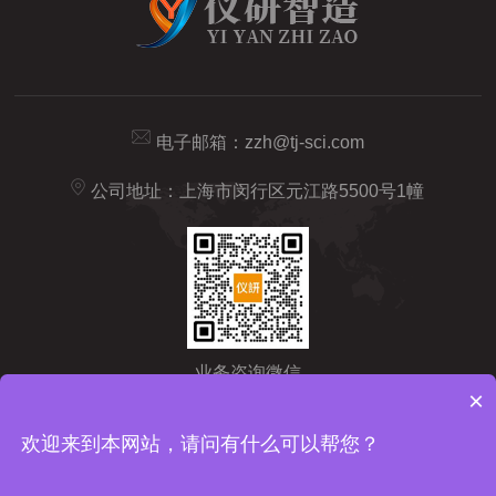
电子邮箱：
zzh@tj-sci.com
公司地址：上海市闵行区元江路5500号1幢
业务咨询微信
×
Copyright © 2026 仪研智造（上海）药检仪器有限公司版权所有
备
欢迎来到本网站，请问有什么可以帮您？
案号：沪ICP备2024092209号-1
sitemap.xml
技术支持：
化工仪
器网
管理登陆