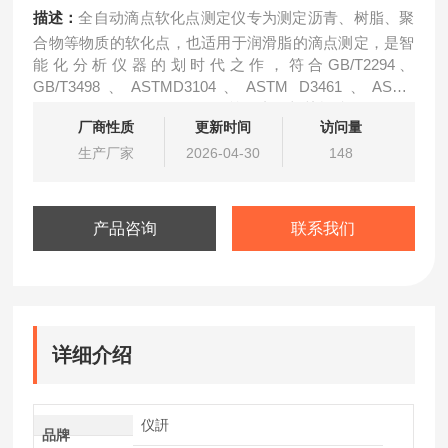
描述：
全自动滴点软化点测定仪专为测定沥青、树脂、聚
合物等物质的软化点，也适用于润滑脂的滴点测定，是智
能化分析仪器的划时代之作，符合GB/T2294、
GB/T3498、ASTMD3104、ASTM D3461、ASTM
03954、A5TM D6090、IP396等国内外相关标准。
厂商性质
更新时间
访问量
生产厂家
2026-04-30
148
产品咨询
联系我们
详细介绍
仪訮
品牌