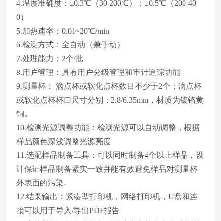
4.温度准确度：±0.3℃（30-200℃）；±0.5℃（200-40
0）
5.加热速率：0.01~20℃/min
6.检测方式：全自动（兼手动）
7.处理能力：2个/批
8.用户管理：具有用户分级管理和审计追踪功能
9.测量杯： 滴点杯或软化点杯数目不少于2个；滴点杯
或软化点杯杯口尺寸分别：2.8/6.35mm，材质为镀铬黄
铜。
10.检测光源调整功能：检测光源可以自动调整，根据
样品颜色深浅调整光源亮度
11.选配样品制备工具：可以同时制备4个以上样品，设
计保证样品制备紧实一致并能有效避免样品对测量杯
外表面的污染.
12.结果输出：紧凑型打印机，网络打印机，U盘和连
接可以用于导入/导出PDF报告