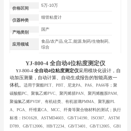
5万-10万
价格区间
细管粘度计
仪器种类
国产
产地类别
食品/农产品,化工,能源,制药/生物制药,
应用领域
综合
YJ-800-4
全自动4位粘度测定仪
800-4
全自动4位粘度测定仪
采用模块化设计，自
YJ
-
动加压测量，自动计算、自动生成报告的智能高效一
体机。
适用于聚酯
PET、PBT、尼龙PA、PA6、PA66等；聚
碳酸酯PC、聚氯乙烯PVC、聚丙烯腈PAN、聚丙烯酰胺PAM、
聚偏氟乙烯PVDF、有机硅类、有机玻璃PMMA、聚乳酸PL
A、PGA、纤维素CA、MCC、纤膏等聚合物材料的测试；执行
标准：ISO1628、ASTMD4603、GB/T14190、ISO307、ASTM
D789、GB/T12006、HB/T2234、GB/T3401、GB/T12005、GB1