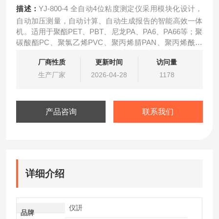
描述：
YJ-800-4 全自动4位粘度测定仪采用模块化设计，
自动加压测量，自动计算、自动生成报告的智能高效一体
机。适用于聚酯PET、PBT、尼龙PA、PA6、PA66等；聚
碳酸酯PC、聚氯乙烯PVC、聚丙烯腈PAN、聚丙烯酰胺
PAM、聚偏氟乙烯PVDF、有机硅类、有机玻璃PMMA、
厂商性质
更新时间
访问量
聚乳酸PLA、PGA、纤维素CA、MCC、纤膏等聚合物材
料的测试；执行标准：ISO1628、ASTMD4603、GB/T14
生产厂家
2026-04-28
1178
产品咨询
联系我们
详细介绍
仪訮
品牌