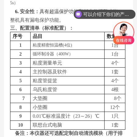
5s）
6.
安全性：
具有超温保护功能和低水位报警功
能，
可以介绍下你们的产品么
整机具有漏电保护功能。
三、配置清单（标准配置）：
序号
品目
数量
1
1台
粘度精密恒温槽
(4位)
2
1台
循环制冷器（
400W）
3
粘度测量单元
4个
4
主控制器及软件
1套
5
粘度管提篮
4个
6
乌氏粘度管
4根
7
大垫圈
8个
8
小垫圈
12个
9
0.01℃标准温度计（23～26）℃
1只
10
联想台式电脑
1套
备注：本仪器还可选配定制自动清洗模块（用于排