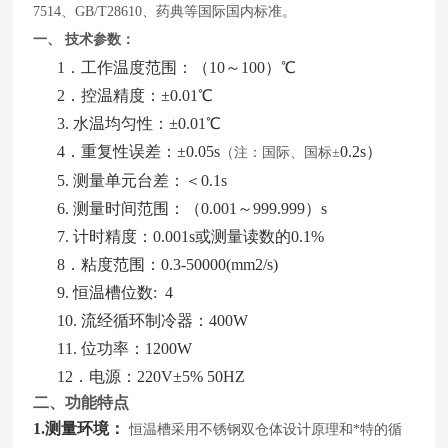
7514、GB/T28610、药典等国际国内标准。
一、
技术参数：
1．工作温度范围：（10～100）℃
2．控温精度：±0.01℃
3. 水温均匀性：±0.01℃
4．重复性误差：±
0.05s
0.
2
s
）
（注：国际、国标
±
5. 测量单元台差：＜0.1s
6. 测量时间范围：（0.001～999.999）s
7. 计时精度：0.001s或测量读数的0.1%
8．粘度范围：
0.3-5000
0
(mm2/s)
9. 恒温槽位数: 4
10. 流经循环制冷器：400W
11. 位功率：1200W
12．电源：220V±5% 50HZ
二、功能特点
1.测量环境：
恒温槽采用不锈钢双仓体设计原理和*特的循